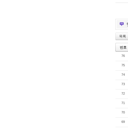
목록
번호
76
75
74
73
72
71
70
69