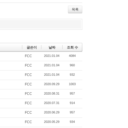
itte
ce
lici
r
bo
ou
목록
ok
s
글쓴이
날짜
조회 수
FCC
2021.01.04
4084
FCC
2021.01.04
960
FCC
2021.01.04
932
FCC
2020.09.29
1003
FCC
2020.08.31
957
FCC
2020.07.31
914
FCC
2020.06.29
957
FCC
2020.05.29
934