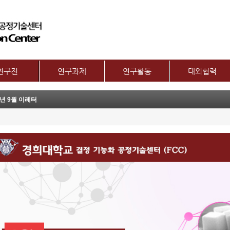
메뉴 건너뛰기
연구진
연구과제
연구활동
대외협력
교수
제1그룹 연구주제
논문
국제협력
9년 9월 이레터
별 연구내용
제2그룹 연구주제
특허
산학협력기관
보유장비
기술이전
산학협력활동
기타
장비대여