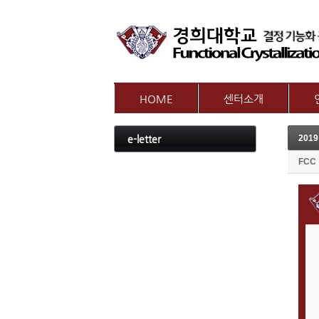
HOME
센터소개
인사말
참여
e-letter
201
센터개요
교수
오시는길
FCC