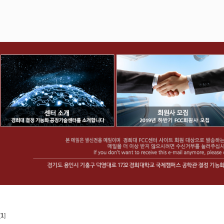
[
1
]