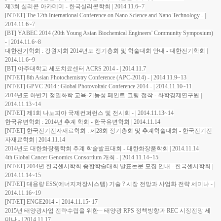
제3회 실리콘 아카데미 - 한국실리콘학회 | 2014.11.6~7
[NT/ET] The 12th International Conference on Nano Science and Nano Technology - |
2014.11.6~7
[BT] YABEC 2014 (20th Young Asian Biochemical Engineers' Community Symposium)
- | 2014.11.6~8
대한전기학회 : 강원지회 2014년도 정기총회 및 학술대회 안내 - 대한전기학회 |
2014.11.6~9
[BT] 아주대학교 세포치료센터 ACRS 2014 - | 2014.11.7
[NT/ET] 8th Asian Photochemistry Conference (APC-2014) - | 2014.11.9~13
[NT/ET] GPVC 2014 : Global Photovoltaic Conference 2014 - | 2014.11.10~11
2014년도 하반기 정밀화학 교육-기능성 페인트·코팅·접착 - 화학경제연구원 |
2014.11.13~14
[NT/ET] 제1회 나노피아 국제컨퍼런스 및 전시회 - | 2014.11.13~14
한국유변학회 : 2014년 추계 학회 - 한국유변학회 | 2014.11.14
[NT/ET] 한국전기전자재료학회 : 제28회 정기총회 및 추계학술대회 - 한국전기전
자재료학회 | 2014.11.14
2014년도 대한화장품학회 추계 학술발표대회 - 대한화장품학회 | 2014.11.14
4th Global Cancer Genomics Consortium 개최 - | 2014.11.14~15
[NT/ET] 2014년 한국센서학회 종합학술대회 발표논문 모집 안내 - 한국센서학회 |
2014.11.14~15
[NT/ET] 대용량 ESS(에너지저장시스템) 기술 ? 시장 전망과 사업화 전략 세미나 - |
2014.11.16~19
[NT/ET] ENGE2014 - | 2014.11.15~17
2015년 태양광사업 전략수립을 위한─ 태양광 RPS 정책방향과 REC 시장전망 세
미나 - | 2014.11.17