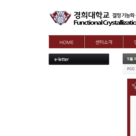
HOME
센터소개
인사말
참여
e-letter
5월 
센터개요
교수
오시는길
FCC