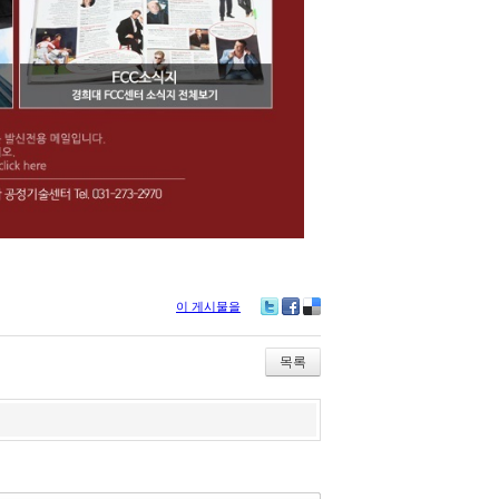
이 게시물을
Tw
Fa
De
itte
ce
lici
r
bo
ou
목록
ok
s