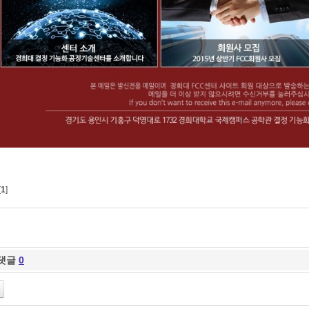
[
1
]
댓글
0