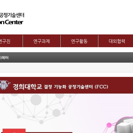
메뉴 건너뛰기
연구진
연구과제
연구활동
대외협력
교수
제1그룹 연구주제
논문
국제협력
이레터
별 연구내용
제2그룹 연구주제
특허
산학협력기관
보유장비
기술이전
산학협력활동
기타
장비대여