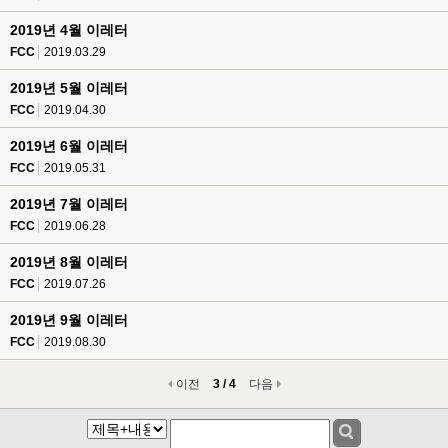
2019년 4월 이레터
FCC
2019.03.29
2019년 5월 이레터
FCC
2019.04.30
2019년 6월 이레터
FCC
2019.05.31
2019년 7월 이레터
FCC
2019.06.28
2019년 8월 이레터
FCC
2019.07.26
2019년 9월 이레터
FCC
2019.08.30
이전
3 / 4
다음