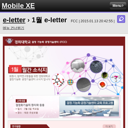
Mobile XE
Menu
e-letter
› 1월 e-letter
FCC | 2015.01.13 20:42:55 |
메뉴 건너뛰기