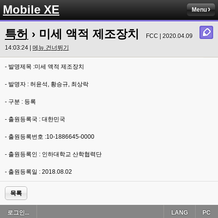
Mobile XE
Menu
특허
› 미세 액적 제조장치
FCC | 2020.04.09
14:03:24 |
메뉴 건너뛰기
- 발명제목 :미세 액적 제조장치
- 발명자 : 허윤석, 황승규, 최상락
- 구분 : 등록
- 출원등록국 : 대한민국
- 출원등록번호 :10-1886645-0000
- 출원등록인 : 인하대학교 산학협력단
- 출원등록일 : 2018.08.02
목록
로그인...
LANG
PC