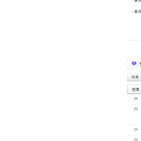
- 출
- 출원
목록
번호
26
25
24
23