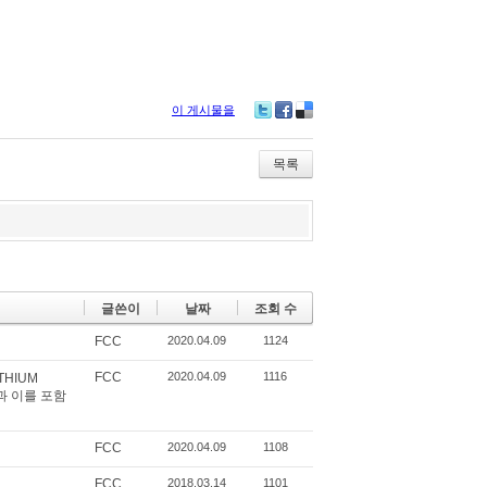
이 게시물을
Tw
Fa
De
itte
ce
lici
r
bo
ou
목록
ok
s
글쓴이
날짜
조회 수
FCC
2020.04.09
1124
FCC
2020.04.09
1116
THIUM
법과 이를 포함
FCC
2020.04.09
1108
FCC
2018.03.14
1101