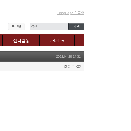
Language:한국어
로그인
센터활동
e-letter
센터소식
2022.04.28 14:32
갤러리
매체, 보도자료
조회 수:723
Q&A