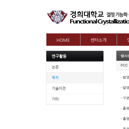
HOME
센터소개
인사말
참여
연구활동
방사
센터개요
교수
오시는길
FCC
논문
- 발
특허
- 발
기술이전
- 구분
기타
- 출
- 출