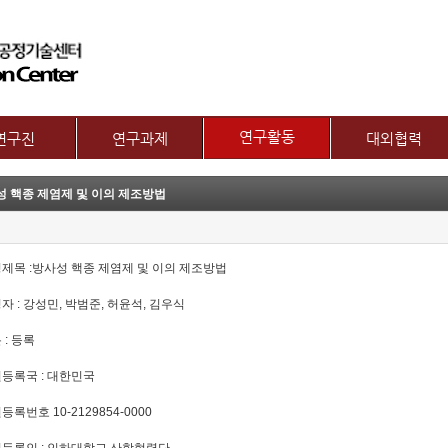
메뉴 건너뛰기
연구활동
연구진
연구과제
대외협력
논문
교수
제1그룹 연구주제
국제협력
성 핵종 제염제 및 이의 제조방법
특허
별 연구내용
제2그룹 연구주제
산학협력기관
기술이전
보유장비
산학협력활동
기타
장비대여
명제목 :방사성 핵종 제염제 및 이의 제조방법
명자 : 강성민, 박범준, 허윤석, 김우식
 : 등록
원등록국 : 대한민국
원등록번호 10-2129854-0000