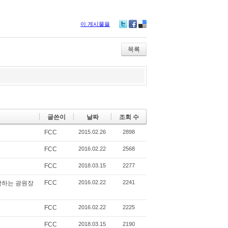
이 게시물을
Tw
Fa
De
itte
ce
lici
r
bo
ou
목록
ok
s
글쓴이
날짜
조회 수
FCC
2015.02.26
2898
FCC
2016.02.22
2568
FCC
2018.03.15
2277
정
FCC
2016.02.22
2241
함하는 광원장
FCC
2016.02.22
2225
FCC
2018.03.15
2190