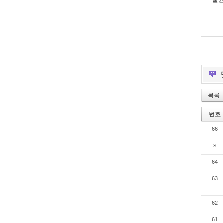
- 출
목록
번호
66
»
64
63
62
61