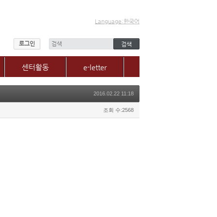
Language:한국어
로그인
센터활동
e-letter
센터소식
2016.02.22 11:18
갤러리
매체, 보도자료
조회 수:2568
Q&A