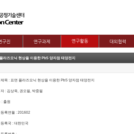
메뉴 건너뛰기
연구활동
연구진
연구과제
대외협력
논문
교수
제1그룹 연구주제
국제협력
 플라즈모닉 현상을 이용한 PbS 양자점 태양전지
특허
별 연구내용
제2그룹 연구주제
산학협력기관
기술이전
보유장비
산학협력활동
기타
장비대여
명제목 : 표면 플라즈모닉 현상을 이용한 PbS 양자점 태양전지
명자 : 김상욱, 권오필, 박중필
 : 출원
원등록연월 : 201602
원등록국 : 대한민국