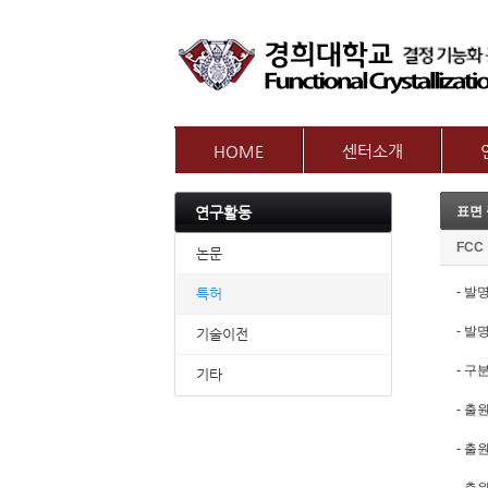
HOME
센터소개
인사말
참여
연구활동
표면
센터개요
교수
오시는길
FCC
논문
- 발
특허
- 발
기술이전
- 구분
기타
- 출
- 출