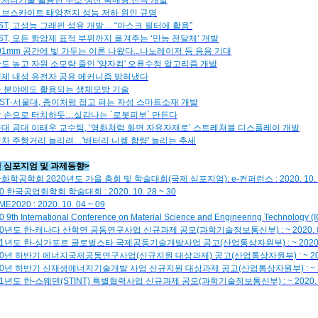
처리기술 활용한 수소 생산 촉매형 전극 개발
브스카이트 태양전지 성능 저하 원인 규명
IST, 고성능 그래핀 섬유 개발… “마스크 필터에 활용”
IST, 모든 항암제 표적 부위까지 옮겨주는 ‘만능 전달체’ 개발
001mm 공간에 빛 가두는 이론 나왔다...나노레이저 등 응용 기대
도 높고 자원 소모량 줄인 '양자컴' 오류수정 알고리즘 개발
제 내성 유전자 공유 메커니즘 밝혀냈다
 분야에도 활용되는 생체모방 기술
IST·서울대, 종이처럼 접고 펴는 자성 스마트소재 개발
 손으로 터치하듯…실감나는 `로봇피부` 만든다
대 공대 이태우 교수팀, ‘영화처럼 화면 자유자재로’ 스트레쳐블 디스플레이 개발
차 주행거리 늘리려…'배터리 니켈 함량' 늘리는 추세
련 심포지엄 및 과제동향>
화학공학회 2020년도 가을 총회 및 학술대회(국제 심포지엄): e-컨퍼런스 : 2020. 10. 1
0 한국공업화학회 학술대회 : 2020. 10. 28 ~ 30
ME2020 : 2020. 10. 04 ~ 09
0 9th International Conference on Material Science and Engineering Technology (
20년도 한-캐나다 산학연 공동연구사업 신규과제 공모(과학기술정보통신부) : ~ 2020. 0
21년도 한-싱가포르 글로벌스타 국제공동기술개발사업 공고(산업통상자원부) : ~ 2020. 
20년 하반기 에너지국제공동연구사업(신규지원 대상과제) 공고(산업통상자원부) : ~ 2020
20년 하반기 신재생에너지기술개발 사업 신규지원 대상과제 공고(산업통상자원부) : ~ 202
21년도 한-스웨덴(STINT) 특별협력사업 신규과제 공모(과학기술정보통신부) : ~ 2020. 0