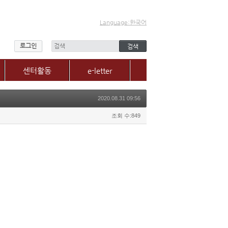
Language:한국어
로그인
센터활동
e-letter
센터소식
2020.08.31 09:56
갤러리
매체, 보도자료
조회 수:849
Q&A