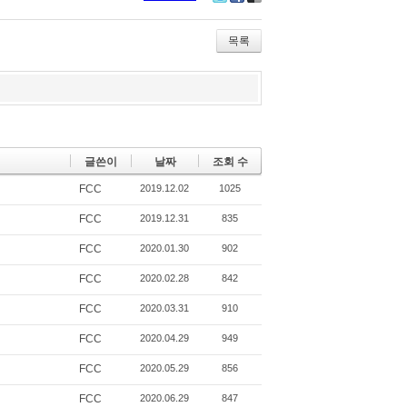
Tw
Fa
De
itte
ce
lici
r
bo
ou
목록
ok
s
글쓴이
날짜
조회 수
FCC
2019.12.02
1025
FCC
2019.12.31
835
FCC
2020.01.30
902
FCC
2020.02.28
842
FCC
2020.03.31
910
FCC
2020.04.29
949
FCC
2020.05.29
856
FCC
2020.06.29
847