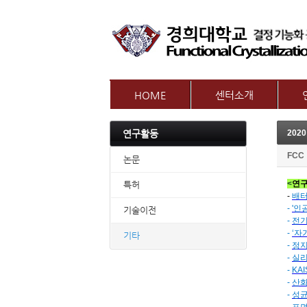
HOME
센터소개
인사말
참여
연구활동
2020
센터개요
교수
오시는길
FCC
논문
<
연구
특허
-
배터
-
'인
기술이전
-
전기
-
‘자
기타
-
정지
-
실리
-
KA
-
산화
-
성균