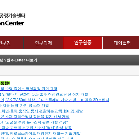
메뉴 건너뛰기
연구활동
연구진
연구과제
대외협력
논문
교수
제1그룹 연구주제
국제협력
년 9월 e-Letter 더보기
특허
별 연구내용
제2그룹 연구주제
산학협력기관
기술이전
보유장비
산학협력활동
기타
장비대여
동향>
리 수명 줄이는 열화과정 원인 규명
공 잎'보다 더 진화한 CO₂ 흡수 청정연료 생산 장치 개발
연, “8K TV 50배 해상도” 디스플레이 기술 개발… 비결은 3D프린터
가 치유 능력’ 가진 금 소재 개발
 화면·물체 움직임 동시 관찰하는 광학 현미경 개발
콘 소재 자율주행차 장애물 감지 센서 개발
IST "고굴절 투명 플라스틱 필름 개발 성공"
 금속 고르게 분포된 신소재 '맥신' 합성 성공
관대, 페로브스카이트 태양전지 재활용 기술 개발