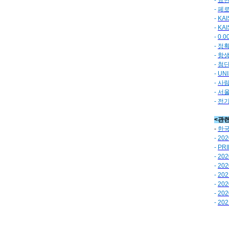
-
표면
-
페로
-
KA
-
KA
-
0.
-
정확
-
항생
-
첨단
-
UN
-
사람
-
서울
-
전기
<관
-
한국
-
202
-
PRI
-
202
-
20
-
20
-
20
-
20
-
20