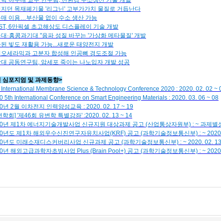
탁 아주대 교수 연구팀, 친환경 수소생산 기술 개발
지던 목재폐기물 '리그닌' 고부가가치 물질로 거듭난다
매 이용…부산물 없이 수소 생산 가능
IST, 6만픽셀 초고해상도 디스플레이 기술 개발
대·홍콩과기대 "음파 성질 바꾸는 '가상화 메타물질' 개발
된 빛도 재활용 가능...새로운 태양전지 개발
오세라믹과 고분자 합성해 인공뼈 경도조절 가능
대 공동연구팀, 암세포 죽이는 나노입자 개발 성공
련 심포지엄 및 과제동향>
 International Membrane Science & Technology Conference 2020 : 2020. 02. 02 ~ 
0 5th International Conference on Smart Engineering Materials : 2020. 03. 06 ~ 08
0년 2월 이차전지 인력양성교육 : 2020. 02. 17 ~ 19
학회] '제46회 유변학 특별강좌' :2020. 02. 13 ~ 14
20년 제1차 에너지기술개발사업 신규지원 대상과제 공고 (산업통상자원부) : ~ 과제별
20년도 제1차 해외우수신진연구자유치사업(KRF) 공고 (과학기술정보통신부) : ~ 2020. 0
20년도 미래소재디스커버리사업 신규과제 공고 (과학기술정보통신부) : ~ 2020. 02. 1
20년 해외고급과학자초빙사업 Plus (Brain Pool+) 공고 (과학기술정보통신부) : ~ 2020. 