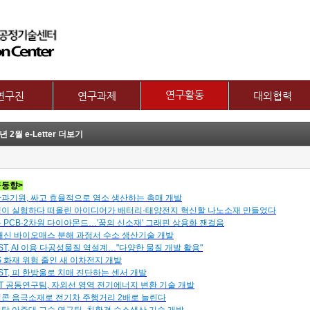
메뉴 건너뛰기
연구활동
연구진
연구과제
대외협력
논문
교수
제1그룹 연구주제
국제협력
년 2월 e-Letter 더보기
특허
별 연구내용
제2그룹 연구주제
산학협력기관
기술이전
보유장비
산학협력활동
기타
장비대여
동향>
과기원, 싸고 효율적으로 염소 생산하는 촉매 개발
이 실험하다 떠올린 아이디어가 배터리·태양전지 혁신할 나노소재 만들었다
 PCB·2차원 다이아몬드…'꿈의 신소재' 그래핀 상용화 잰걸음
대신 바이오매스 분해 과정서 수소 생산기술 개발
IST, AI 이용 다공성물질 역설계…"다양한 물질 개발 활용"
S 화재 위험 줄인 새 이차전지 개발
IST, 피 한방울로 치매 진단하는 센서 개발
ST 공동연구팀, 자외선 영역 전기에너지 변환 기술 개발
콘 음극소재로 전기차 주행거리 2배로 늘린다