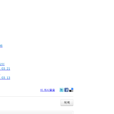
06
상이
3. 21
3
03. 13
이 게시물을
Tw
Fa
De
itte
ce
lici
r
bo
ou
목록
ok
s