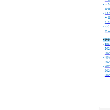
-
서형
-
버려
-
광촉
-
KA
-
서울
-
반사
-
바이
-
전남
<관
-
The
-
202
-
202
-
[유변
-
20
-
20
-
20
-
20