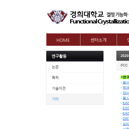
HOME
센터소개
인사말
참여
연구활동
2020
센터개요
교수
오시는길
FCC
논문
<
연구
특허
-
울산
-
학생
기술이전
-
접는
-
물 
기타
-
KA
-
ES
-
KA
-
GI
-
실리