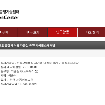
메뉴 건너뛰기
연구활동
연구진
연구과제
대외협력
논문
교수
제1그룹 연구주제
국제협력
오염물질 제거용 다공성 유/무기복합소재개발
특허
별 연구내용
제2그룹 연구주제
산학협력기관
기술이전
보유장비
산학협력활동
기타
장비대여
기술실시계약명 : 환경오염물질 제거용 다공성 유/무기복합소재개발
술실시 계약체결일 : 2019.04.01
시권유형 : 기술실시(노하우이전)
구자명 : 허윤석
술실시 기관명 : (주)피코그램
술실시계약금액 : 11,000,000원