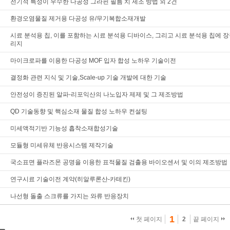
전기적 특성이 우수한 다공성 그라핀 필름 치 제조 방법 외 2건
환경오염물질 제거용 다공성 유/무기복합소재개발
시료 분석용 칩, 이를 포함하는 시료 분석용 디바이스, 그리고 시료 분석용 칩에 
리지
마이크로파를 이용한 다공성 MOF 입자 합성 노하우 기술이전
결정화 관련 지식 및 기술,Scale-up 기술 개발에 대한 기술
안전성이 증진된 알파-리포익산의 나노입자 제제 및 그 제조방법
QD 기술동향 및 핵심소재 물질 합성 노하우 컨설팅
미세액적기반 기능성 흡착소재합성기술
모듈형 미세유체 반응시스템 제작기술
국소표면 플라즈몬 공명을 이용한 표적물질 검출용 바이오센서 및 이의 제조방법
연구시료 기술이전 계약(히알루론산-카테킨)
나선형 돌출 스크류를 가지는 와류 반응장치
1
첫 페이지
2
끝 페이지