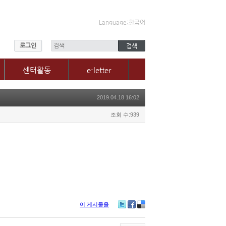
Language:한국어
로그인
센터활동
e-letter
센터소식
2019.04.18 16:02
갤러리
매체, 보도자료
조회 수:939
Q&A
이 게시물을
Tw
Fa
De
itte
ce
lici